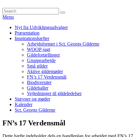
Skip
to
Search
Søg
content
for:
Menu
Primær
Nyt fra Udviklingsudvalget
Præsentation
menu
Inspirationshæfter
Arbejdsformer i Sct. Georgs Gilderne
WOOP-jagt
Gildefortællinger
Gruppearbejde
Små gilder
Aktive gildemøder
FN’s 17 Verdensmål
Biodiversitet
Gildehaller
Vejledninger til gildeledelser
Stævner og møder
Kalender
Sct. Georgs Gilderne
FN’s 17 Verdensmål
Dette hæfte indeholder dels en handleplan for arbejdet med FN’s 17