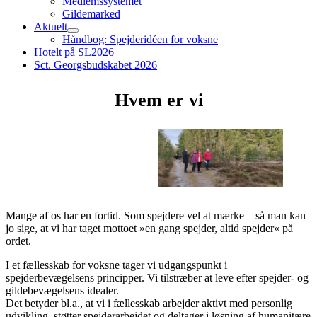
Medlemssystemet
Gildemarked
Aktuelt
expand
Håndbog: Spejderidéen for voksne
child
Hotelt på SL2026
menu
Sct. Georgsbudskabet 2026
Hvem er vi
Mange af os har en fortid. Som spejdere vel at mærke – så man kan
jo sige, at vi har taget mottoet »en gang spejder, altid spejder« på
ordet.
I et fællesskab for voksne tager vi udgangspunkt i
spejderbevægelsens principper. Vi tilstræber at leve efter spejder- og
gildebevægelsens idealer.
Det betyder bl.a., at vi i fællesskab arbejder aktivt med personlig
udvikling, støtter spejderarbejdet og deltager i løsning af humanitære