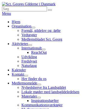
Skip
to
Search
Søg
Sct. Georgs Gilderne i Danmark
content
for:
Menu
Primær
Hjem
Organisation
menu
expand
Formål, gildelov og -løfte
child
Vedtægter
menu
Medlemsbladet Sct. Georg
Aktiviteter
expand
Internationalt
child
expand
ReachOut
menu
child
Udvikling
menu
Fredslyset
Naturlaug
Kalender
Kontakt
expand
Her finder du os
child
Medlemsområde
menu
expand
Nyhedsbreve fra Landsgildet
child
Lokale møder med landsgildeledelsen
menu
Materialer
expand
Inspirationshæfter
child
Kommunikationsværktøjer
menu