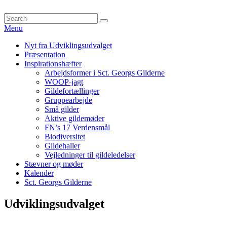
Skip
to
Search
Søg
content
for:
Menu
Primær
Nyt fra Udviklingsudvalget
Præsentation
menu
Inspirationshæfter
Arbejdsformer i Sct. Georgs Gilderne
WOOP-jagt
Gildefortællinger
Gruppearbejde
Små gilder
Aktive gildemøder
FN’s 17 Verdensmål
Biodiversitet
Gildehaller
Vejledninger til gildeledelser
Stævner og møder
Kalender
Sct. Georgs Gilderne
Udviklingsudvalget