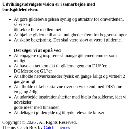
Udviklingsudvalgets vision er i samarbejde med
landsgildeledelsen:
At gøre gildebevægelsen synlig og attraktiv for omverdenen,
så vi kan
tiltrække flere medlemmet
At hjælpe gilderne til at se muligheder frem for begrænsninger
At skabe begejstring. Det skal være sjovt at være i gilderne.
Det søger vi at opnå ved
At engagere og inspirere så mange gildemedlemmer som
muligt
At have en tæt kontakt til gilderne gennem DUS’er,
DGMestre og GU’er
At afholde netværksmøder fysisk en gange årligt og virtuelt 2
gange årligt
At afholde et fælles stævne over en weekend med DIS’erne
en gang årligt
At udarbejde inspirationshæfter med hjælp fra gilderne, idet vi
udveksler
gode ideer med hinanden
At deltage i gildemøde og tilbyde relevante kurser
Copyright © 2026
. All Rights Reserved.
Theme: Catch Box by
Catch Themes