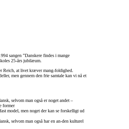
1994 sangen ”Danskere findes i mange
skoles 25-års jubilæum.
r Reich, at livet kræver mang-foldighed.
ller, men gennem den frie samtale kan vi nå et
ansk, selvom man også er noget andet –
e former
fast model, men noget der kan se forskelligt ud
ansk, selvom man også har en an-den kulturel