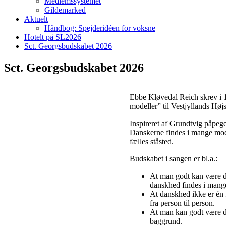
Medlemssystemet
Gildemarked
Aktuelt
Håndbog: Spejderidéen for voksne
Hotelt på SL2026
Sct. Georgsbudskabet 2026
Sct. Georgsbudskabet 2026
Ebbe Kløvedal Reich skrev i 
modeller” til Vestjyllands Høj
Inspireret af Grundtvig påpege
Danskerne findes i mange mode
fælles ståsted.
Budskabet i sangen er bl.a.:
At man godt kan være d
danskhed findes i mang
At danskhed ikke er én 
fra person til person.
At man kan godt være d
baggrund.