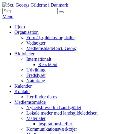
Skip
to
Search
Søg
Sct. Georgs Gilderne i Danmark
content
for:
Menu
Primær
Hjem
Organisation
menu
Formål, gildelov og -løfte
Vedtægter
Medlemsbladet Sct. Georg
Aktiviteter
Internationalt
ReachOut
Udvikling
Fredslyset
Naturlaug
Kalender
Kontakt
Her finder du os
Medlemsområde
Nyhedsbreve fra Landsgildet
Lokale møder med landsgildeledelsen
Materialer
Inspirationshæfter
Kommunikationsværktøjer