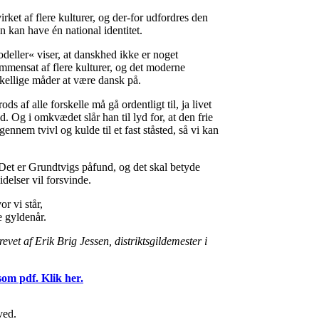
ket af flere kulturer, og der-for udfordres den
n kan have én national identitet.
eller« viser, at danskhed ikke er noget
ammensat af flere kulturer, og det moderne
kellige måder at være dansk på.
ods af alle forskelle må gå ordentligt til, ja livet
 Og i omkvædet slår han til lyd for, at den frie
gennem tvivl og kulde til et fast ståsted, så vi kan
Det er Grundtvigs påfund, og det skal betyde
idelser vil forsvinde.
or vi står,
e gyldenår.
evet af Erik Brig Jessen, distriktsgildemester i
om pdf. Klik her.
ved.