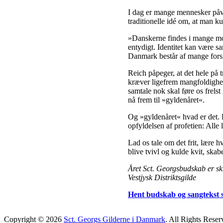
I dag er mange mennesker påvir
traditionelle idé om, at man ku
»Danskerne findes i mange mod
entydigt. Identitet kan være s
Danmark består af mange fors
Reich påpeger, at det hele på tr
kræver ligefrem mangfoldighed.
samtale nok skal føre os frelst 
nå frem til »gyldenåret«.
Og »gyldenåret« hvad er det. 
opfyldelsen af profetien: Alle l
Lad os tale om det frit, lære hv
blive tvivl og kulde kvit, skab
Året Sct. Georgsbudskab er skr
Vestjysk Distriktsgilde
Hent budskab og sangtekst s
Copyright © 2026
Sct. Georgs Gilderne i Danmark
. All Rights Reser