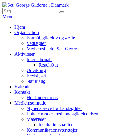
Skip
to
Search
Søg
Sct. Georgs Gilderne i Danmark
content
for:
Menu
Primær
Hjem
Organisation
menu
Formål, gildelov og -løfte
Vedtægter
Medlemsbladet Sct. Georg
Aktiviteter
Internationalt
ReachOut
Udvikling
Fredslyset
Naturlaug
Kalender
Kontakt
Her finder du os
Medlemsområde
Nyhedsbreve fra Landsgildet
Lokale møder med landsgildeledelsen
Materialer
Inspirationshæfter
Kommunikationsværktøjer