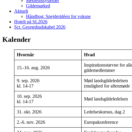
Medlemssystemet
Gildemarked
Aktuelt
Håndbog: Spejderidéen for voksne
Hotelt på SL2026
Sct. Georgsbudskabet 2026
Kalender
Hvornår
Hvad
Inspirationsstævne for all
15.-16. aug. 2026
gildemedlemmer
9. sep. 2026
Mød landsgildeledelsen
kl. 14-17
(mulighed for aftenmøde 
10. sep. 2026
Mød landsgildeledelsen
kl. 14-17
31. okt. 2026
Ledelseskursus, dag 2
2.-6. nov. 2026
Europakonference