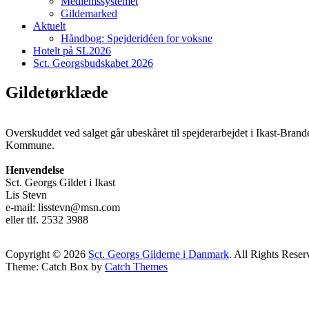
Medlemssystemet
Gildemarked
Aktuelt
Håndbog: Spejderidéen for voksne
Hotelt på SL2026
Sct. Georgsbudskabet 2026
Gildetørklæde
Overskuddet ved salget går ubeskåret til spejderarbejdet i Ikast-Brand
Kommune.
Henvendelse
Sct. Georgs Gildet i Ikast
Lis Stevn
e-mail: lisstevn@msn.com
eller tlf. 2532 3988
Copyright © 2026
Sct. Georgs Gilderne i Danmark
. All Rights Reser
Theme: Catch Box by
Catch Themes
Scroll
Up