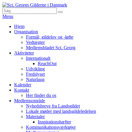
Skip
to
Search
Søg
Sct. Georgs Gilderne i Danmark
content
for:
Menu
Primær
Hjem
Organisation
menu
Formål, gildelov og -løfte
Vedtægter
Medlemsbladet Sct. Georg
Aktiviteter
Internationalt
ReachOut
Udvikling
Fredslyset
Naturlaug
Kalender
Kontakt
Her finder du os
Medlemsområde
Nyhedsbreve fra Landsgildet
Lokale møder med landsgildeledelsen
Materialer
Inspirationshæfter
Kommunikationsværktøjer