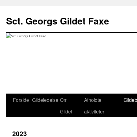
Hop
til
Sct. Georgs Gildet Faxe
indhold
Forside
Gildeledelse
Om
Afholdte
Gildeb
Gildet
aktiviteter
2023