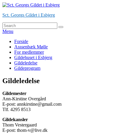
Skip
to
Sct. Georgs Gildet i Esbjerg
content
Search
Søg
for:
Menu
Primær
Forside
Asssenbæk Mølle
menu
For medlemmer
Gildehuset i Esbjerg
Gildeledelse
Gildeprogram
Gildeledelse
Gildemester
Ann-Kirstine Overgård
E-post: annkirstine@gmail.com
Tlf. 4295 8513
Gildekansler
Thom Vestergaard
E-post: thom-v@live.dk