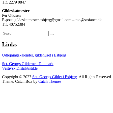
Tlf. 2279 0847
Gildeskatmester
Per Ottosen
E-post: gildeskatmester.esbjerg@gmail.com – pto@stofanet.dk
Tlf. 40752384
Primary
Search
Søg
for:
Sidebar
Links
Widget
Area
Udlejningskalender, gildehuset i Esbjerg
Sct. Georgs Gilderne i Danmark
Vestjysk Distriktsgilde
Copyright © 2023
Sct. Georgs Gildet i Esbjerg
. All Rights Reserved.
Theme: Catch Box by
Catch Themes
Scroll
Up