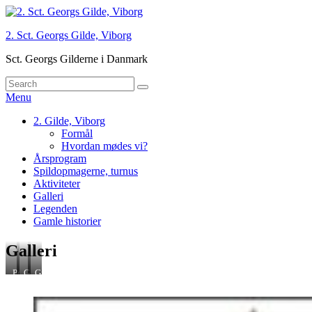
Skip
to
2. Sct. Georgs Gilde, Viborg
content
Sct. Georgs Gilderne i Danmark
Search
Søg
for:
Menu
Primær
2. Gilde, Viborg
Formål
menu
Hvordan mødes vi?
Årsprogram
Spildopmagerne, turnus
Aktiviteter
Galleri
Legenden
Gamle historier
Galleri
Povlholm
Gammelstrup
Gildeprisen
lejren
2019