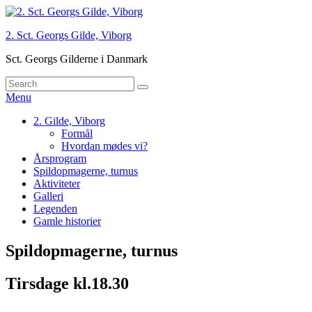
Skip
to
2. Sct. Georgs Gilde, Viborg
content
Sct. Georgs Gilderne i Danmark
Search
Søg
for:
Menu
Primær
2. Gilde, Viborg
Formål
menu
Hvordan mødes vi?
Årsprogram
Spildopmagerne, turnus
Aktiviteter
Galleri
Legenden
Gamle historier
Spildopmagerne, turnus
Tirsdage kl.18.30