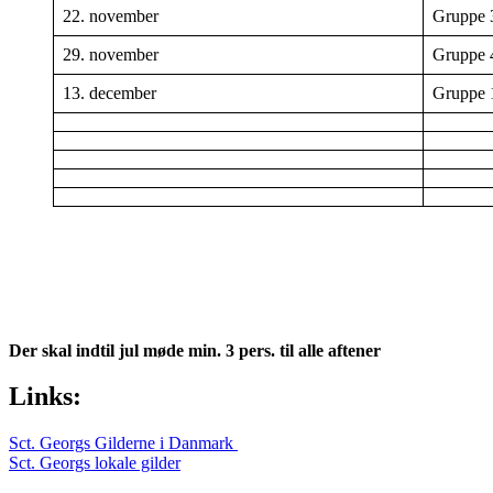
22. november
Gruppe 
29. november
Gruppe 
13. december
Gruppe 
Der skal indtil jul møde min. 3 pers.
til alle aftener
Primary
Links:
Sidebar
Sct. Georgs Gilderne i Danmark
Widget
Sct. Georgs lokale gilder
Area