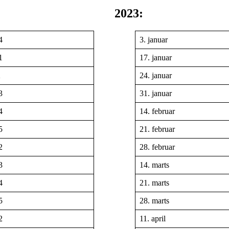
2023:
4
3. januar
1
17. januar
2
24. januar
3
31. januar
4
14. februar
5
21. februar
2
28. februar
3
14. marts
4
21. marts
5
28. marts
2
11. april