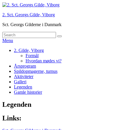
Skip
to
2. Sct. Georgs Gilde, Viborg
content
Sct. Georgs Gilderne i Danmark
Search
Søg
for:
Menu
Primær
2. Gilde, Viborg
Formål
menu
Hvordan mødes vi?
Årsprogram
Spildopmagerne, turnus
Aktiviteter
Galleri
Legenden
Gamle historier
Legenden
Primary
Links:
Sidebar