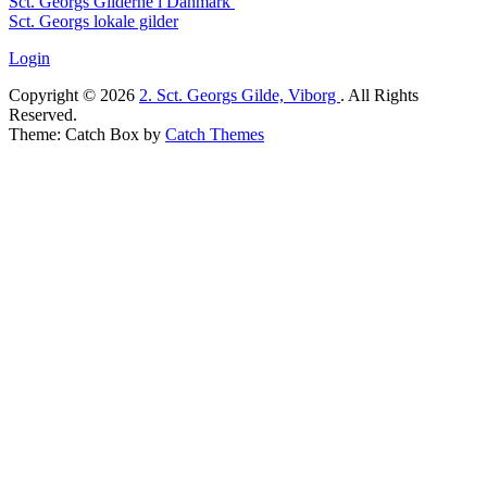
Sct. Georgs Gilderne i Danmark
Widget
Sct. Georgs lokale gilder
Area
Login
Copyright © 2026
2. Sct. Georgs Gilde, Viborg
. All Rights
Reserved.
Theme: Catch Box by
Catch Themes
Scroll
Up